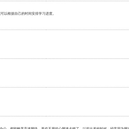
我可以根据自己的时间安排学习进度。
。
作办公，都能畅享高速网络，再也不用担心网速卡顿了。以前出差的时候，经常因为网