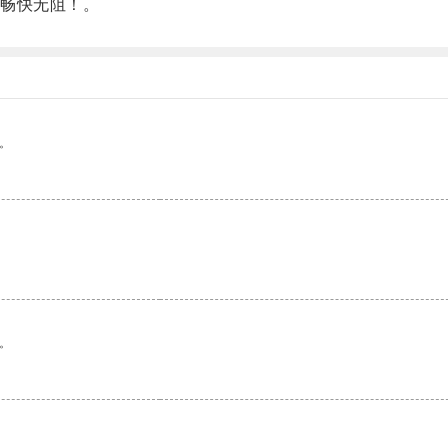
畅快无阻！。
。
。