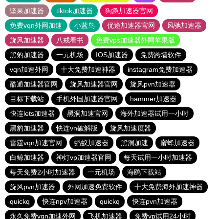
坚果加速器
tiktok加速器
狗急加速器官网
免费vqn外网加速
小蓝鸟
优途加速器官网
风驰加速器
旋风加速器
八戒看书
免费vps加速器外网苹果版
黑豹加速器
一元机场
IOS加速器
免费跨墙软件
vqn加速外网
十大免费加速神器
instagram免费加速器
酷通加速器官网
旋风加速器官网
旋风pvn加速器
目标下载站
手机外国加速器官网
hammer加速器
快连lets加速器
黑洞加速官网
海外加速器试用一小时
黑豹加速器
快连vn破解版
旋风加速度器
雷霆vqn加速官网
蚂蚁加速器
黑洞加速
蜜蜂加速器
白鲸加速器
神灯vp加速器官网
每天试用一小时加速器
每天免费2小时加速器
一元机场
海鸥下载站
旋风pvn加速器
外网加速免费软件
十大免费海外加速神器
quickq
快连npv加速器
quickq
快连pvn加速器
永久免费vqn加速外网
飞机加速器
免费vp试用24小时