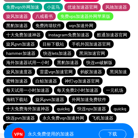
免费vqn外网加速
小蓝鸟
优途加速器官网
风驰加速器
旋风加速器
八戒看书
免费vps加速器外网苹果版
黑豹加速器
免费跨墙软件
vqn加速外网
十大免费加速神器
instagram免费加速器
酷通加速器官网
旋风pvn加速器
目标下载站
手机外国加速器官网
hammer加速器
快连lets加速器
黑洞加速官网
海外加速器试用一小时
黑豹加速器
快连vn破解版
旋风加速度器
雷霆vqn加速官网
蚂蚁加速器
黑洞加速
蜜蜂加速器
白鲸加速器
神灯vp加速器官网
每天试用一小时加速器
每天免费2小时加速器
一元机场
海鸥下载站
旋风pvn加速器
外网加速免费软件
十大免费海外加速神器
quickq
快连npv加速器
quickq
快连pvn加速器
永久免费vqn加速外网
飞机加速器
免费vp试用24小时
加速器试用两小时
永久免费使用的加速器
下载