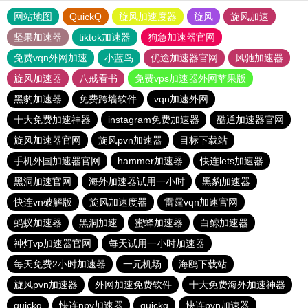
网站地图
QuickQ
旋风加速度器
旋风
旋风加速
坚果加速器
tiktok加速器
狗急加速器官网
免费vqn外网加速
小蓝鸟
优途加速器官网
风驰加速器
旋风加速器
八戒看书
免费vps加速器外网苹果版
黑豹加速器
免费跨墙软件
vqn加速外网
十大免费加速神器
instagram免费加速器
酷通加速器官网
旋风加速器官网
旋风pvn加速器
目标下载站
手机外国加速器官网
hammer加速器
快连lets加速器
黑洞加速官网
海外加速器试用一小时
黑豹加速器
快连vn破解版
旋风加速度器
雷霆vqn加速官网
蚂蚁加速器
黑洞加速
蜜蜂加速器
白鲸加速器
神灯vp加速器官网
每天试用一小时加速器
每天免费2小时加速器
一元机场
海鸥下载站
旋风pvn加速器
外网加速免费软件
十大免费海外加速神器
quickq
快连npv加速器
quickq
快连pvn加速器