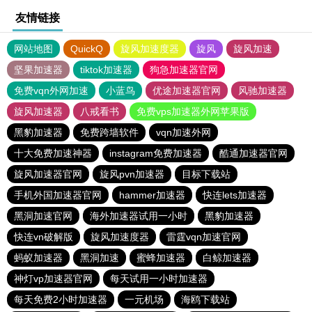
友情链接
网站地图
QuickQ
旋风加速度器
旋风
旋风加速
坚果加速器
tiktok加速器
狗急加速器官网
免费vqn外网加速
小蓝鸟
优途加速器官网
风驰加速器
旋风加速器
八戒看书
免费vps加速器外网苹果版
黑豹加速器
免费跨墙软件
vqn加速外网
十大免费加速神器
instagram免费加速器
酷通加速器官网
旋风加速器官网
旋风pvn加速器
目标下载站
手机外国加速器官网
hammer加速器
快连lets加速器
黑洞加速官网
海外加速器试用一小时
黑豹加速器
快连vn破解版
旋风加速度器
雷霆vqn加速官网
蚂蚁加速器
黑洞加速
蜜蜂加速器
白鲸加速器
神灯vp加速器官网
每天试用一小时加速器
每天免费2小时加速器
一元机场
海鸥下载站