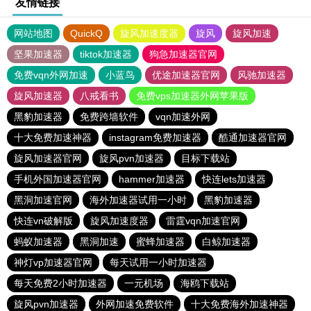
友情链接
网站地图
QuickQ
旋风加速度器
旋风
旋风加速
坚果加速器
tiktok加速器
狗急加速器官网
免费vqn外网加速
小蓝鸟
优途加速器官网
风驰加速器
旋风加速器
八戒看书
免费vps加速器外网苹果版
黑豹加速器
免费跨墙软件
vqn加速外网
十大免费加速神器
instagram免费加速器
酷通加速器官网
旋风加速器官网
旋风pvn加速器
目标下载站
手机外国加速器官网
hammer加速器
快连lets加速器
黑洞加速官网
海外加速器试用一小时
黑豹加速器
快连vn破解版
旋风加速度器
雷霆vqn加速官网
蚂蚁加速器
黑洞加速
蜜蜂加速器
白鲸加速器
神灯vp加速器官网
每天试用一小时加速器
每天免费2小时加速器
一元机场
海鸥下载站
旋风pvn加速器
外网加速免费软件
十大免费海外加速神器