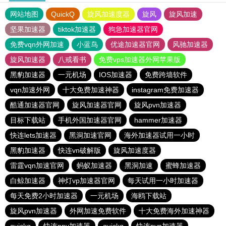
网站地图
QuickQ
旋风加速度器
旋风
旋风加速
坚果加速器
tiktok加速器
狗急加速器官网
免费vqn外网加速
小蓝鸟
优途加速器官网
风驰加速器
旋风加速器
八戒看书
免费vps加速器外网苹果版
黑豹加速器
一元机场
IOS加速器
免费跨墙软件
vqn加速外网
十大免费加速神器
instagram免费加速器
酷通加速器官网
旋风加速器官网
旋风pvn加速器
目标下载站
手机外国加速器官网
hammer加速器
快连lets加速器
黑洞加速官网
海外加速器试用一小时
黑豹加速器
快连vn破解版
旋风加速度器
雷霆vqn加速官网
蚂蚁加速器
黑洞加速
蜜蜂加速器
白鲸加速器
神灯vp加速器官网
每天试用一小时加速器
每天免费2小时加速器
一元机场
海鸥下载站
旋风pvn加速器
外网加速免费软件
十大免费海外加速神器