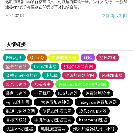
这款加速器app的价格有点贵，可以适当降低一些。我个人觉得，一款加
速器app的价格应该在50元以下才比较合理。
2024-02-01
支持
[0]
反对
[0]
友情链接
网站地图
QuickQ
旋风加速度器
旋风
旋风加速
坚果加速器
tiktok加速器
狗急加速器官网
免费vqn外网加速
小蓝鸟
优途加速器官网
风驰加速器
旋风加速器
八戒看书
免费vps加速器外网苹果版
黑豹加速器
一元机场
IOS加速器
免费跨墙软件
vqn加速外网
十大免费加速神器
instagram免费加速器
酷通加速器官网
旋风加速器官网
旋风pvn加速器
目标下载站
手机外国加速器官网
hammer加速器
快连lets加速器
黑洞加速官网
海外加速器试用一小时