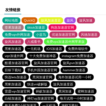
友情链接
网站地图
QuickQ
旋风加速度器
旋风
旋风加速
坚果加速器
tiktok加速器
狗急加速器官网
免费vqn外网加速
小蓝鸟
优途加速器官网
风驰加速器
旋风加速器
八戒看书
免费vps加速器外网苹果版
黑豹加速器
一元机场
IOS加速器
免费跨墙软件
vqn加速外网
十大免费加速神器
instagram免费加速器
酷通加速器官网
旋风加速器官网
旋风pvn加速器
目标下载站
手机外国加速器官网
hammer加速器
快连lets加速器
黑洞加速官网
海外加速器试用一小时
黑豹加速器
快连vn破解版
旋风加速度器
雷霆vqn加速官网
蚂蚁加速器
黑洞加速
蜜蜂加速器
白鲸加速器
神灯vp加速器官网
每天试用一小时加速器
每天免费2小时加速器
一元机场
海鸥下载站