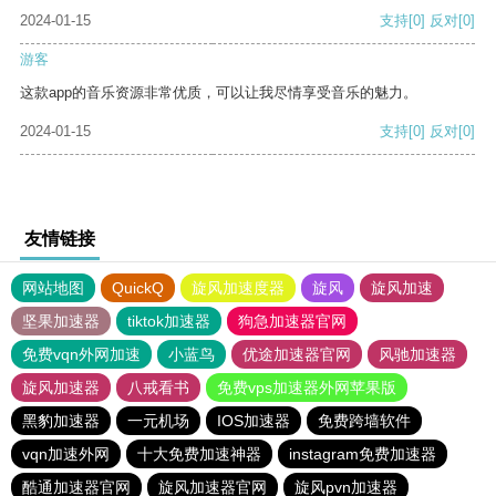
2024-01-15
支持
[0]
反对
[0]
游客
这款app的音乐资源非常优质，可以让我尽情享受音乐的魅力。
2024-01-15
支持
[0]
反对
[0]
友情链接
网站地图
QuickQ
旋风加速度器
旋风
旋风加速
坚果加速器
tiktok加速器
狗急加速器官网
免费vqn外网加速
小蓝鸟
优途加速器官网
风驰加速器
旋风加速器
八戒看书
免费vps加速器外网苹果版
黑豹加速器
一元机场
IOS加速器
免费跨墙软件
vqn加速外网
十大免费加速神器
instagram免费加速器
酷通加速器官网
旋风加速器官网
旋风pvn加速器