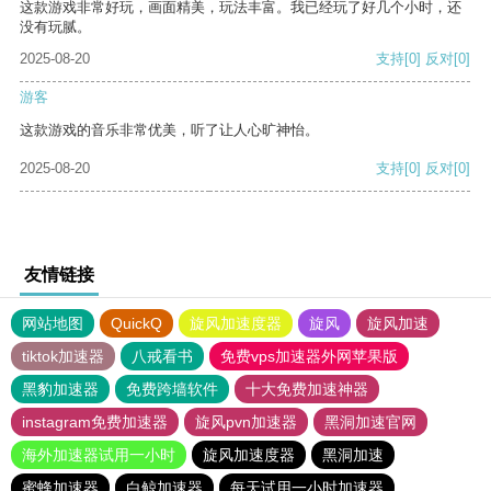
这款游戏非常好玩，画面精美，玩法丰富。我已经玩了好几个小时，还
没有玩腻。
2025-08-20
支持
[0]
反对
[0]
游客
这款游戏的音乐非常优美，听了让人心旷神怡。
2025-08-20
支持
[0]
反对
[0]
友情链接
网站地图
QuickQ
旋风加速度器
旋风
旋风加速
tiktok加速器
八戒看书
免费vps加速器外网苹果版
黑豹加速器
免费跨墙软件
十大免费加速神器
instagram免费加速器
旋风pvn加速器
黑洞加速官网
海外加速器试用一小时
旋风加速度器
黑洞加速
蜜蜂加速器
白鲸加速器
每天试用一小时加速器