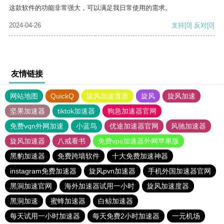
这款软件的功能非常强大，可以满足我日常使用的需求。
2024-04-26
支持
[0]
反对
[0]
友情链接
网站地图
QuickQ
旋风加速度器
旋风
旋风加速
坚果加速器
tiktok加速器
狗急加速器官网
免费vqn外网加速
小蓝鸟
优途加速器官网
风驰加速器
旋风加速器
八戒看书
免费vps加速器外网苹果版
黑豹加速器
免费跨墙软件
十大免费加速神器
instagram免费加速器
旋风pvn加速器
手机外国加速器官网
黑洞加速官网
海外加速器试用一小时
旋风加速度器
黑洞加速
蜜蜂加速器
白鲸加速器
每天试用一小时加速器
每天免费2小时加速器
一元机场